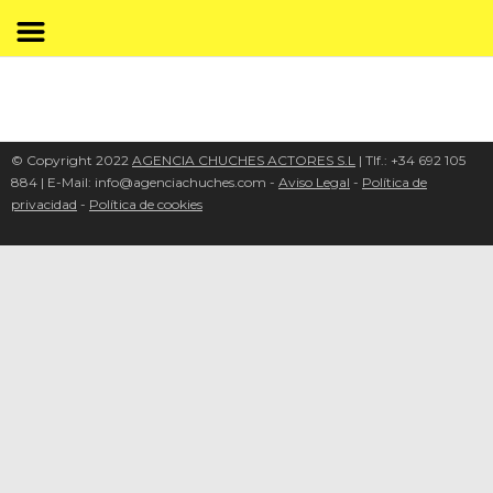
© Copyright 2022
AGENCIA CHUCHES ACTORES S.L
| Tlf.: +34 692 105
884 | E-Mail: info@agenciachuches.com -
Aviso Legal
-
Política de
privacidad
-
Política de cookies